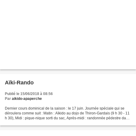
Aïki-Rando
Publié le 15/06/2018 à 08:56
Par
aikido-apaperche
Dernier cours dominical de la saison : le 17 juin. Journée spéciale qui se
déroulera comme suit : Matin : Aïkido au dojo de Thiron-Gardais (9 h 30 - 11
h 30), Midi : pique-nique sorti du sac, Après-midi : randonnée pédestre dans
la campagne percheronne....