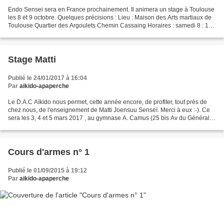
Endo Sensei sera en France prochainement. Il animera un stage à Toulouse
les 8 et 9 octobre. Quelques précisions : Lieu : Maison des Arts martiaux de
Toulouse Quartier des Argoulets Chemin Cassaing Horaires : samedi 8 : 10
h - 12 h et 15 h - 17 h dimanche...
Stage Matti
Publié le 24/01/2017 à 16:04
Par
aikido-apaperche
Le D.A.C Aïkido nous permet, cette année encore, de profiter, tout près de
chez nous, de l'enseignement de Matti Joensuu Senseï. Merci à eux :-). Ce
sera les 3, 4 et 5 mars 2017 , au gymnase A. Camus (25 bis Av du Général
Leclerc, 28100 Dreux). Tous les...
Cours d'armes n° 1
Publié le 01/09/2015 à 19:12
Par
aikido-apaperche