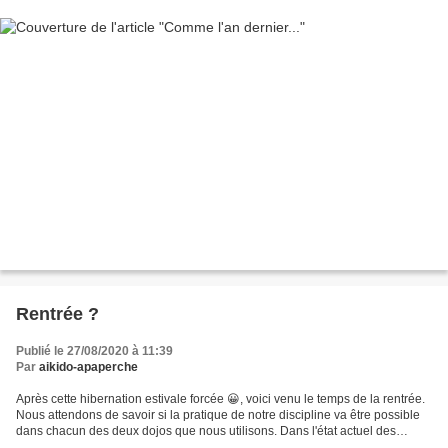
Rentrée ?
Publié le 27/08/2020 à 11:39
Par
aikido-apaperche
Après cette hibernation estivale forcée 😀, voici venu le temps de la rentrée.
Nous attendons de savoir si la pratique de notre discipline va être possible
dans chacun des deux dojos que nous utilisons. Dans l'état actuel des
choses, la décision d'ouvrir...