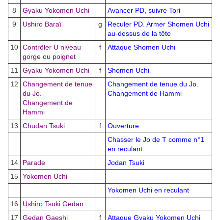
8
Gyaku Yokomen Uchi
Avancer PD, suivre Tori
9
Ushiro Baraï
g
Reculer PD. Armer Shomen Uchi
au-dessus de la tête
10
Contrôler U niveau
f
Attaque Shomen Uchi
gorge ou poignet
11
Gyaku Yokomen Uchi
f
Shomen Uchi
12
Changement de tenue
Changement de tenue du Jo.
du Jo.
Changement de Hammi
Changement de
Hammi
13
Chudan Tsuki
f
Ouverture
Chasser le Jo de T comme n°1
en reculant
14
Parade
Jodan Tsuki
15
Yokomen Uchi
Yokomen Uchi en reculant
16
Ushiro Tsuki Gedan
17
Gedan Gaeshi
f
Attaque Gyaku Yokomen Uchi