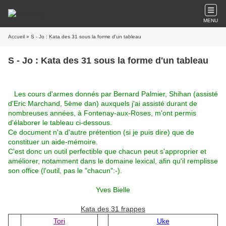
MENU
Accueil
» S - Jo : Kata des 31 sous la forme d'un tableau
S - Jo : Kata des 31 sous la forme d'un tableau
Les cours d'armes donnés par Bernard Palmier, Shihan (assisté
d'Eric Marchand, 5ème dan) auxquels j'ai assisté durant de
nombreuses années,
à Fontenay-aux-Roses,
m'ont permis
d'élaborer le tableau ci-dessous.
Ce document n'a d'autre prétention (si je puis dire) que de
constituer un aide-mémoire.
C'est donc un outil perfectible que chacun peut s'approprier et
améliorer, notamment dans le domaine lexical, afin qu'il remplisse
son office (l'outil, pas le "chacun":-).
Yves Bielle
Kata des 31 frappes
Tori
Uke