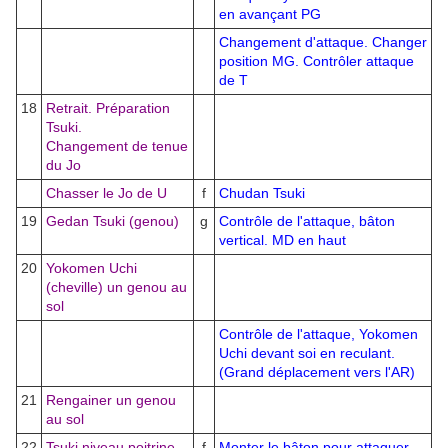
en avançant PG
Changement d'attaque. Changer
position MG. Contrôler attaque
de T
18
Retrait. Préparation
Tsuki.
Changement de tenue
du Jo
Chasser le Jo de U
f
Chudan Tsuki
19
Gedan Tsuki (genou)
g
Contrôle de l'attaque, bâton
vertical. MD en haut
20
Yokomen Uchi
(cheville) un genou au
sol
Contrôle de l'attaque, Yokomen
Uchi devant soi en reculant.
(Grand déplacement vers l'AR)
21
Rengainer un genou
au sol
22
Tsuki niveau poitrine,
f
Monter le bâton pour attaquer