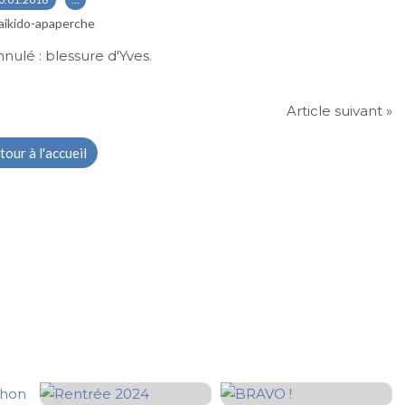
aikido-apaperche
nulé : blessure d'Yves.
Article suivant »
tour à l'accueil