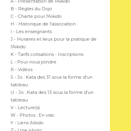
A - Présentation de l'Aikido
B - Règles du Dojo
C - Charte pour l'Aïkido
H - Historique de l'association
I - Les enseignants
J - Horaires et lieux pour la pratique de
l'Aikido
K - Tarifs cotisations - Inscriptions
L - Pour nous joindre
R - Vidéos
S - Jo : Kata des 31 sous la forme d'un
tableau
U - Jo : Kata des 13 sous la forme d'un
tableau
V - Lecture(s)
W - Photos : En vrac
Y - Liens Aïkido
Z - Une photo...