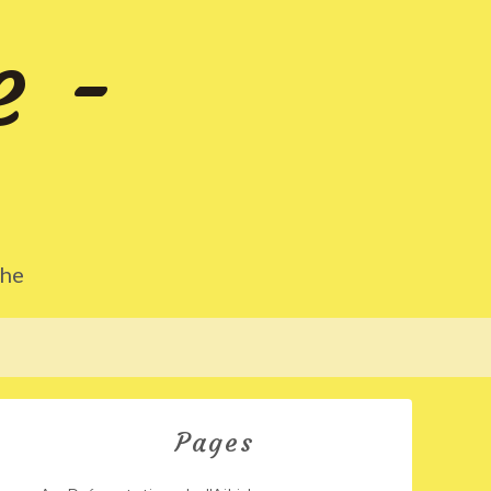
e -
che
Pages