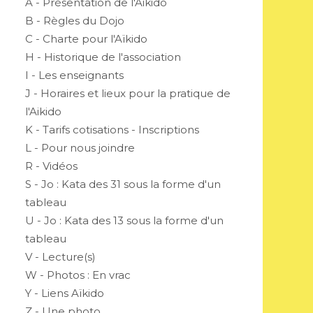
A - Présentation de l'Aikido
B - Règles du Dojo
C - Charte pour l'Aïkido
H - Historique de l'association
I - Les enseignants
J - Horaires et lieux pour la pratique de
l'Aikido
K - Tarifs cotisations - Inscriptions
L - Pour nous joindre
R - Vidéos
S - Jo : Kata des 31 sous la forme d'un
tableau
U - Jo : Kata des 13 sous la forme d'un
tableau
V - Lecture(s)
W - Photos : En vrac
Y - Liens Aïkido
Z - Une photo...