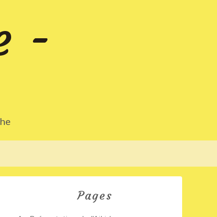
e -
che
Pages