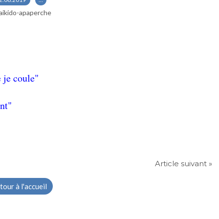
aikido-apaperche
e je coule"
nt"
Article suivant »
tour à l'accueil