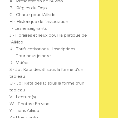
A - Présentation de l'Aikido
B - Règles du Dojo
C - Charte pour l'Aïkido
H - Historique de l'association
I - Les enseignants
J - Horaires et lieux pour la pratique de
l'Aikido
K - Tarifs cotisations - Inscriptions
L - Pour nous joindre
R - Vidéos
S - Jo : Kata des 31 sous la forme d'un
tableau
U - Jo : Kata des 13 sous la forme d'un
tableau
V - Lecture(s)
W - Photos : En vrac
Y - Liens Aïkido
Z - Une photo...