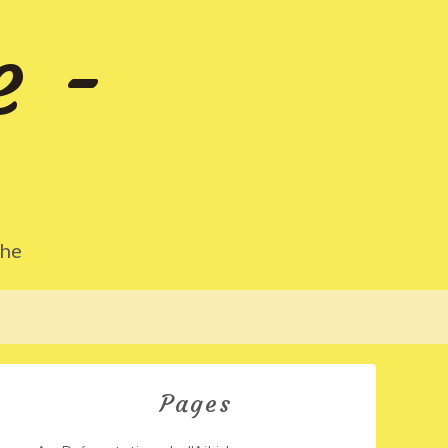
e -
che
Pages