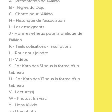
A - Présentation de l'Aikido
B - Règles du Dojo
C - Charte pour l'Aïkido
H - Historique de l'association
I - Les enseignants
J - Horaires et lieux pour la pratique de
l'Aikido
K - Tarifs cotisations - Inscriptions
L - Pour nous joindre
R - Vidéos
S - Jo : Kata des 31 sous la forme d'un
tableau
U - Jo : Kata des 13 sous la forme d'un
tableau
V - Lecture(s)
W - Photos : En vrac
Y - Liens Aïkido
Z - Une photo...