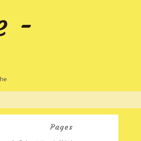
e -
che
Pages