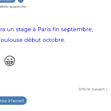
aikido-apaperche
a un stage à Paris fin septembre,
Toulouse début octobre.
😀
Article suivant »
tour à l'accueil