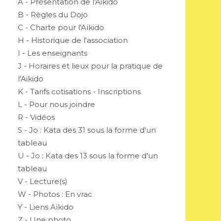
A - Présentation de l'Aikido
B - Règles du Dojo
C - Charte pour l'Aïkido
H - Historique de l'association
I - Les enseignants
J - Horaires et lieux pour la pratique de
l'Aikido
K - Tarifs cotisations - Inscriptions
L - Pour nous joindre
R - Vidéos
S - Jo : Kata des 31 sous la forme d'un
tableau
U - Jo : Kata des 13 sous la forme d'un
tableau
V - Lecture(s)
W - Photos : En vrac
Y - Liens Aïkido
Z - Une photo...