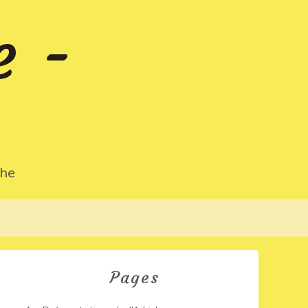
e -
che
Pages