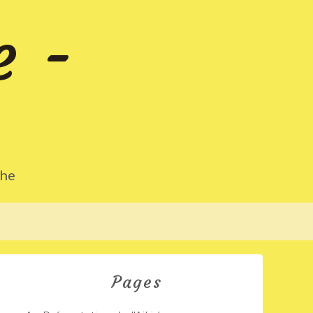
e -
che
Pages