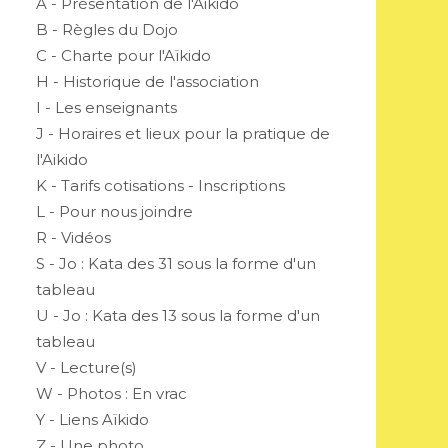
A - Présentation de l'Aikido
B - Règles du Dojo
C - Charte pour l'Aïkido
H - Historique de l'association
I - Les enseignants
J - Horaires et lieux pour la pratique de
l'Aikido
K - Tarifs cotisations - Inscriptions
L - Pour nous joindre
R - Vidéos
S - Jo : Kata des 31 sous la forme d'un
tableau
U - Jo : Kata des 13 sous la forme d'un
tableau
V - Lecture(s)
W - Photos : En vrac
Y - Liens Aïkido
Z - Une photo...